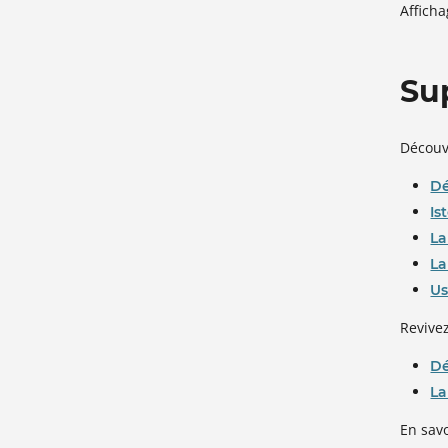
Affich
Su
Découv
Dé
Is
La
La
Us
Revivez
Dé
La
En savo