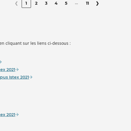
…
❮
1
2
3
4
5
11
❯
cliquant sur les liens ci-dessous :
tex 2021
rpus Istex 2021
tex 2021