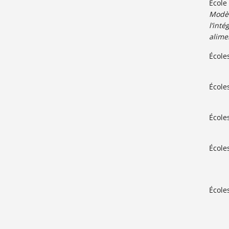
École
Modèl
l’int
alime
École
Écoles
École
École
Écoles