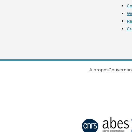
Co
We
Re
Cr
A propos
Gouvernan