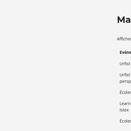
Ma
Affich
Evèn
Urfis
Urfist
persp
Écoles
Learn
Istex
Écoles