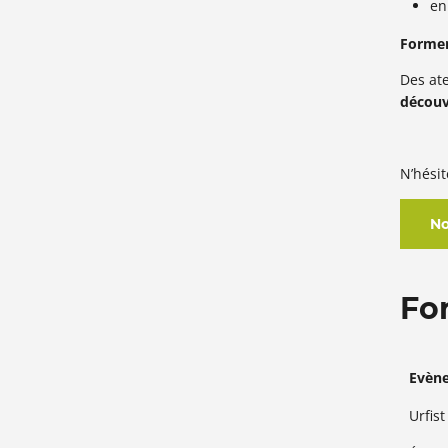
en
Former
Des ate
découv
N’hési
No
Fo
Evèn
Urfis