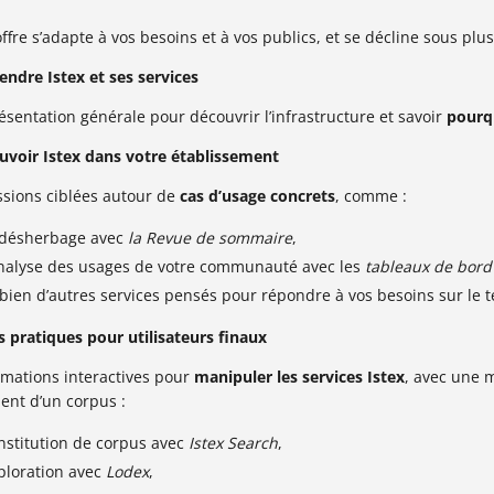
ffre s’adapte à vos besoins et à vos publics, et se décline sous plu
ndre Istex et ses services
sentation générale pour découvrir l’infrastructure et savoir
pourq
voir Istex dans votre établissement
ssions ciblées autour de
cas d’usage concrets
, comme :
 désherbage avec
la Revue de sommaire
,
analyse des usages de votre communauté avec les
tableaux de bord
 bien d’autres services pensés pour répondre à vos besoins sur le t
s pratiques pour utilisateurs finaux
rmations interactives pour
manipuler les services Istex
, avec une 
ent d’un corpus :
nstitution de corpus avec
Istex Search
,
ploration avec
Lodex
,