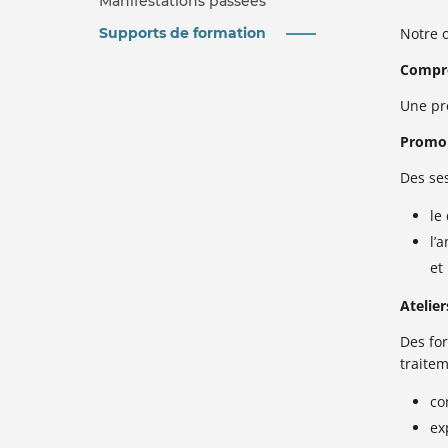
Manifestations passées
Notre o
Supports de formation
Compre
Une pré
Promou
Des se
le
l’
et
Atelier
Des fo
traitem
co
ex