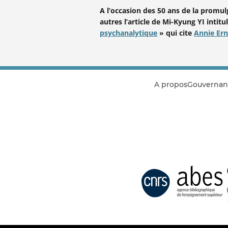
A l’occasion des 50 ans de la promulg
autres l’article de Mi-Kyung YI intitu
psychanalytique
» qui cite
Annie Er
A propos
Gouvernan