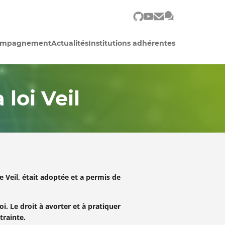
s'ouvre dans un nouvel o
s'ouvre dans un nouve
s'ouvre dans un 
ompagnement
Actualités
Institutions adhérentes
 loi Veil
ne Veil, était adoptée et a permis de
oi. Le droit à avorter et à pratiquer
trainte.