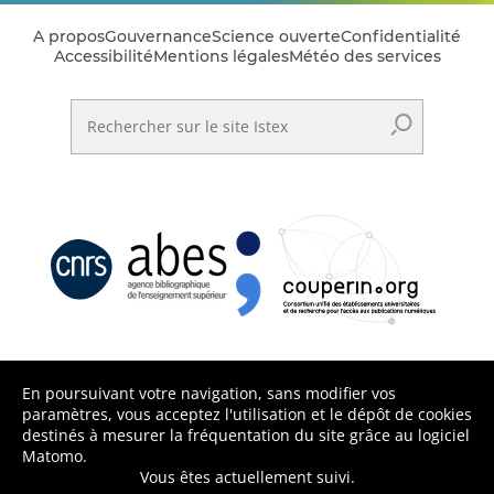
A propos
Gouvernance
Science ouverte
Confidentialité
Accessibilité
Mentions légales
Météo des services
Rechercher sur le site Istex
En poursuivant votre navigation, sans modifier vos
paramètres, vous acceptez l'utilisation et le dépôt de cookies
destinés à mesurer la fréquentation du site grâce au logiciel
Matomo.
Vous êtes actuellement suivi.