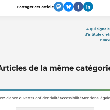
Partager cet article
A qui signal
d’intitulé d’é
nouve
Articles de la même catégori
ce
Science ouverte
Confidentialité
Accessibilité
Mentions légale
Rechercher sur le site Istex