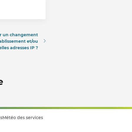
er un changement
tablissement et/ou
lles adresses IP ?
e
s
Météo des services