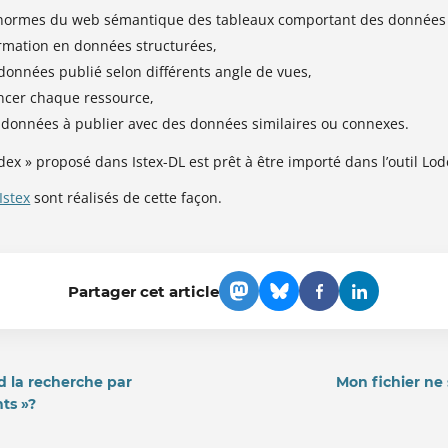
 normes du web sémantique des tableaux comportant des données 
formation en données structurées,
 données publié selon différents angle de vues,
encer chaque ressource,
s données à publier avec des données similaires ou connexes.
dex » proposé dans Istex-DL est prêt à être importé dans l’outil Lod
Istex
sont réalisés de cette façon.
Partager cet article
d la recherche par
Mon fichier ne
nts »?