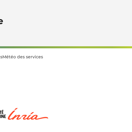
e
s
Météo des services