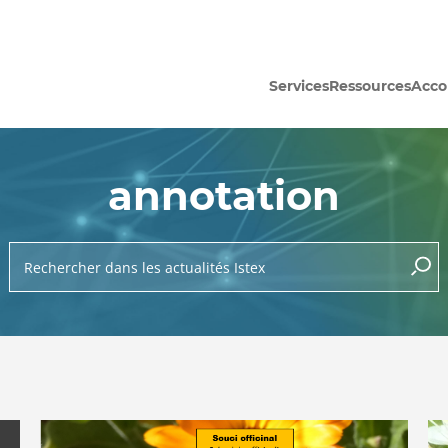
Services
Ressources
Acc
annotation
Rechercher dans les actualités Istex
lance