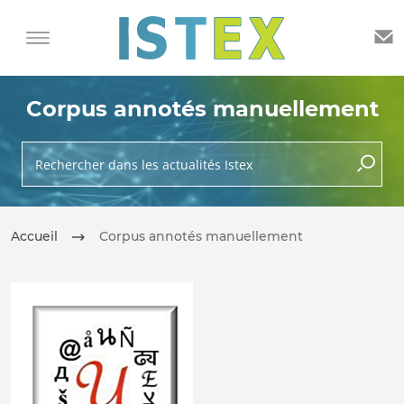
Corpus annotés manuellement
Rechercher dans les actualités Istex
lancer 
Accueil
Corpus annotés manuellement