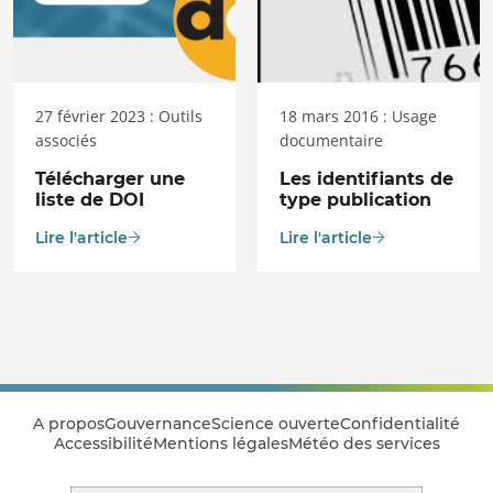
27 février 2023 : Outils
18 mars 2016 : Usage
associés
documentaire
Télécharger une
Les identifiants de
liste de DOI
type publication
Lire l'article
Lire l'article
A propos
Gouvernance
Science ouverte
Confidentialité
Accessibilité
Mentions légales
Météo des services