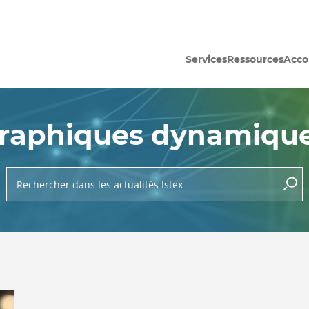
Services
Ressources
Acc
raphiques dynamiqu
Rechercher dans les actualités Istex
lance