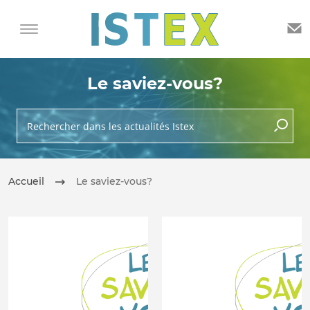
Le saviez-vous?
Rechercher dans les actualités Istex
lancer 
Accueil
Le saviez-vous?