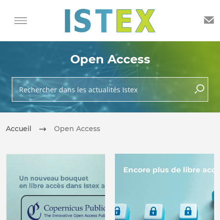
Open Access
Rechercher dans les actualités Istex
lancer 
Accueil
Open Access