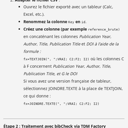
Ouvrez le fichier exporté avec un tableur (Calc,
Excel, etc.).
Renommez la colonne
en
.
Key
id
Créez une colonne (par exemple
reference_brute)
en concaténant les colonnes
Publication Year
,
Author
,
Title
,
Publication Title
et
DOI
à l’aide de la
formule :
où les colonnes C
fx=TEXTJOIN(", ";VRAI; C2:F2; I2)
à F concernent
Publication Year
,
Author
,
Title
,
Publication Title, et G le DOI
Si vous avez une version française de tableur,
sélectionnez JOINDRE.TEXTE à la place de TEXTJOIN,
ce qui donne :
fx=JOINDRE.TEXTE(", ";VRAI; C2:F2; I2)
Étape 2 : Traitement avec bibCheck via TDM Factory