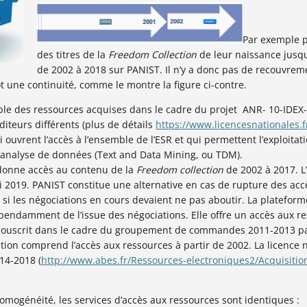
Par exemple po
des titres de la
Freedom Collection
de leur naissance jusqu
de 2002 à 2018 sur PANIST. Il n’y a donc pas de recouvrem
t une continuité, comme le montre la figure ci-contre.
le des ressources acquises dans le cadre du projet ANR- 10-IDEX-0
iteurs différents (plus de détails
https://www.licencesnationales.f
i ouvrent l’accès à l’ensemble de l’ESR et qui permettent l’exploitati
 d’analyse de données (Text and Data Mining, ou TDM).
donne accès au contenu de la
Freedom collection
de 2002 à 2017. L
i 2019. PANIST constitue une alternative en cas de rupture des acc
 si les négociations en cours devaient ne pas aboutir. La plateforme
endamment de l’issue des négociations. Elle offre un accès aux r
 souscrit dans le cadre du groupement de commandes 2011-2013 pas
iption comprend l’accès
aux ressources à partir de 2002.
La licence 
014-2018
(
http://www.abes.fr/Ressources-electroniques2/Acquisiti
homogénéité, les services d’accès aux ressources sont identiques :