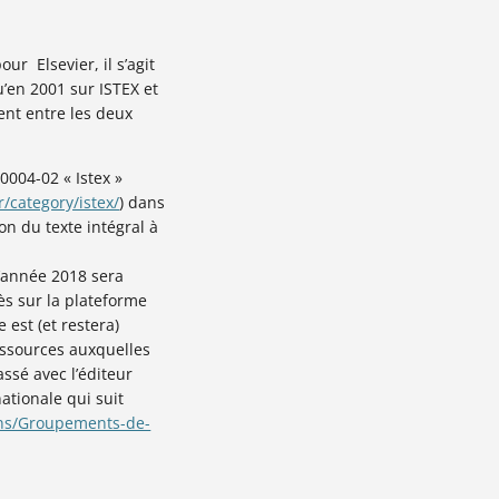
ur Elsevier, il s’agit
’en 2001 sur ISTEX et
ent entre les deux
004-02 « Istex »
r/category/istex/
) dans
on du texte intégral à
’année 2018 sera
ès sur la plateforme
 est (et restera)
essources auxquelles
sé avec l’éditeur
nationale qui suit
ons/Groupements-de-