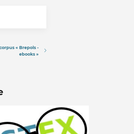
corpus « Brepols -
ebooks »
e