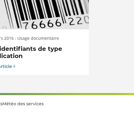
rs 2016 : Usage documentaire
identifiants de type
ication
article
s
Météo des services