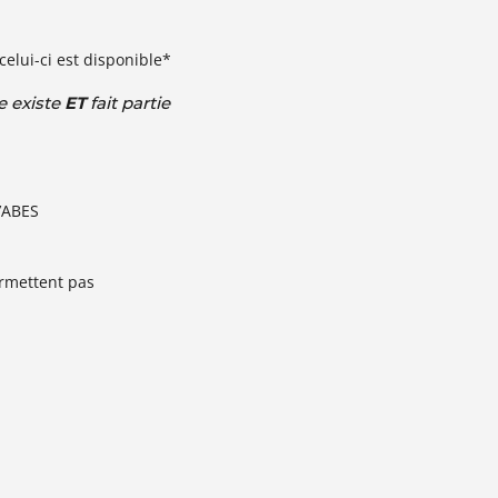
elui-ci est disponible*
e existe
ET
fait partie
l’ABES
rmettent pas