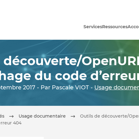
Services
Ressources
Acc
e découverte/OpenURL
chage du code d’erreu
ptembre 2017 - Par Pascale VIOT -
Usage documen
tés
Usage documentaire
Outils de découverte/Ope
erreur 404