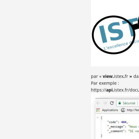
par «
view.
istex
.
fr
»
dan
Par exemple :
https://
api.
istex.fr/do