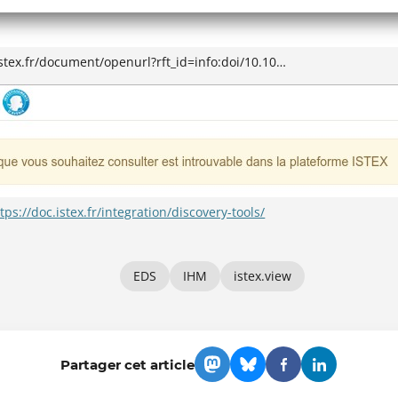
istex.fr/document/openurl?rft_id=info:doi/10.10…
tps://doc.istex.fr/integration/discovery-tools/
EDS
IHM
istex.view
Partager cet article