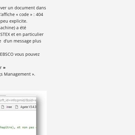
ouver un document dans
affiche « code » : 404
peu explicite.
chine) a été
STEX et en particulier
ge d’un message plus
d’EBSCO vous pouvez
fr
»
ngs Management ».