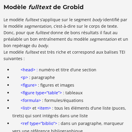
Modèle
fulltext
de Grobid
Le modèle
fulltext
s’applique sur le segment
body
identifié par
le modèle
segmentation,
c’est-à-dire sur le corps de texte.
Donc, pour que
fulltext
donne de bons résultats il faut au
préalable un bon entraînement du modèle
segmentation
et un
bon repérage du
body
.
Le modèle
fulltext
est très riche et correspond aux balises TEI
suivantes :
<head> :
numéro et titre d’une section
<p>
: paragraphe
<figure>
: figures et images
<figure type=”table”>
: tableaux
<formula>
: formules/équations
<list>
et
<item>
: tous les éléments d’une liste (puces,
tirets) qui sont intégrés dans une liste
<ref type=”biblio”>
: dans un paragraphe, marqueur
vers une référence bibliographique