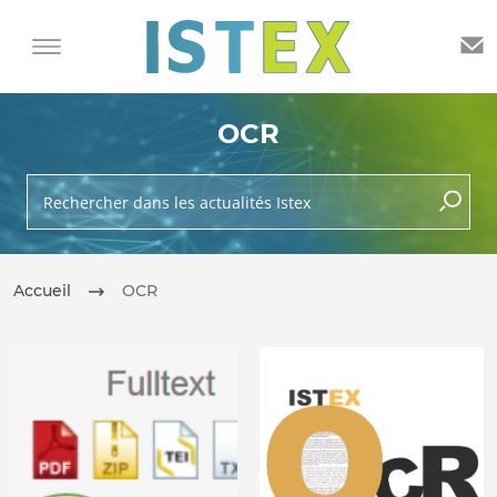
OCR
Rechercher dans les actualités Istex
lancer 
Accueil
OCR