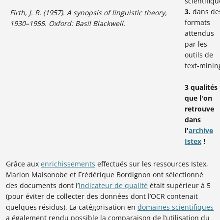
scientifiqu
3.
dans de
Firth, J. R. (1957). A synopsis of linguistic theory,
formats
1930–1955. Oxford: Basil Blackwell.
attendus
par les
outils de
text-minin
3 qualités
que l'on
retrouve
dans
l'
archive
Istex
!
Grâce aux
enrichissements
effectués sur les ressources Istex,
Marion Maisonobe et Frédérique Bordignon ont sélectionné
des documents dont l’
indicateur de qualité
était supérieur à 5
(pour éviter de collecter des données dont l’OCR contenait
quelques résidus). La catégorisation en
domaines scientifiques
a également rendu possible la comparaison de l’utilisation du