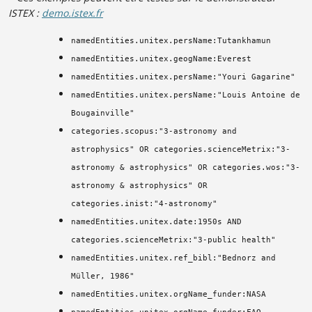
ISTEX :
demo.istex.fr
namedEntities.unitex.persName:Tutankhamun
namedEntities.unitex.geogName:Everest
namedEntities.unitex.persName:"Youri Gagarine"
namedEntities.unitex.persName:"Louis Antoine de
Bougainville"
categories.scopus:"3-astronomy and
astrophysics" OR categories.scienceMetrix:"3-
astronomy & astrophysics" OR categories.wos:"3-
astronomy & astrophysics" OR
categories.inist:"4-astronomy"
namedEntities.unitex.date:1950s AND
categories.scienceMetrix:"3-public health"
namedEntities.unitex.ref_bibl:"Bednorz and
Müller, 1986"
namedEntities.unitex.orgName_funder:NASA