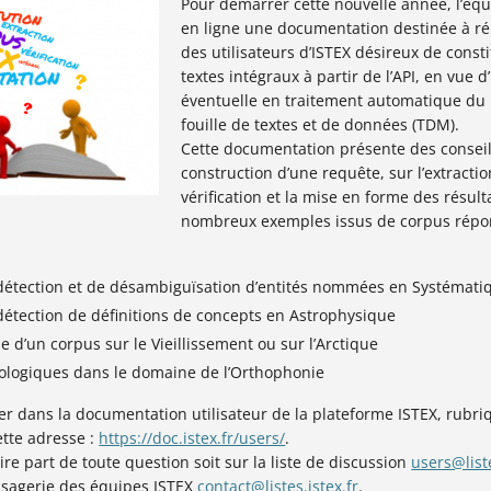
Pour démarrer cette nouvelle année, l’é
en ligne une documentation destinée à r
des utilisateurs d’ISTEX désireux de const
textes intégraux à partir de l’API, en vue d
éventuelle en traitement automatique du 
fouille de textes et de données (TDM).
Cette documentation présente des conseils
construction d’une requête, sur l’extractio
vérification et la mise en forme des résulta
nombreux exemples issus de corpus répon
 détection et de désambiguïsation d’entités nommées en Systémati
 détection de définitions de concepts en Astrophysique
 d’un corpus sur le Vieillissement ou sur l’Arctique
nologiques dans le domaine de l’Orthophonie
er dans la documentation utilisateur de la plateforme ISTEX, rubr
ette adresse :
https://doc.istex.fr/users/
.
ire part de toute question soit sur la liste de discussion
users@liste
ssagerie des équipes ISTEX
contact@listes.istex.fr
.