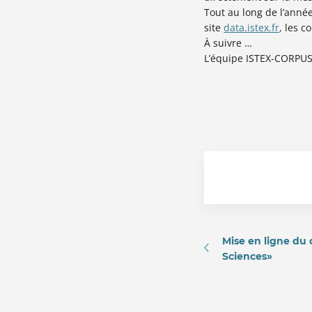
Tout au long de l’anné
site
data.istex.fr
, les c
À suivre …
L’équipe ISTEX-CORPU
Mise en ligne du
Sciences»