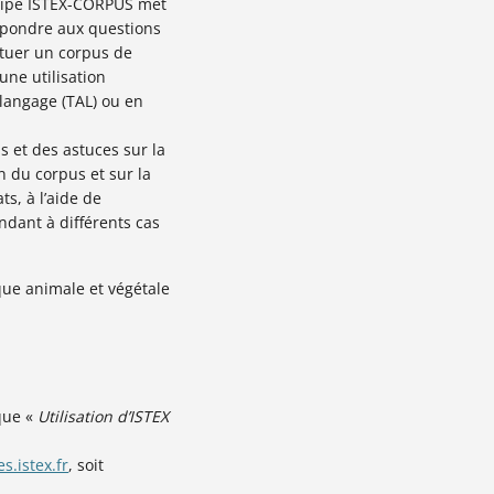
quipe ISTEX-CORPUS met
épondre aux questions
ituer un corpus de
’une utilisation
langage (TAL) ou en
 et des astuces sur la
n du corpus et sur la
ts, à l’aide de
dant à différents cas
que animale et végétale
ique «
Utilisation d’ISTEX
s.istex.fr
, soit