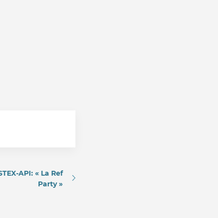
STEX-API: « La Ref
Party »