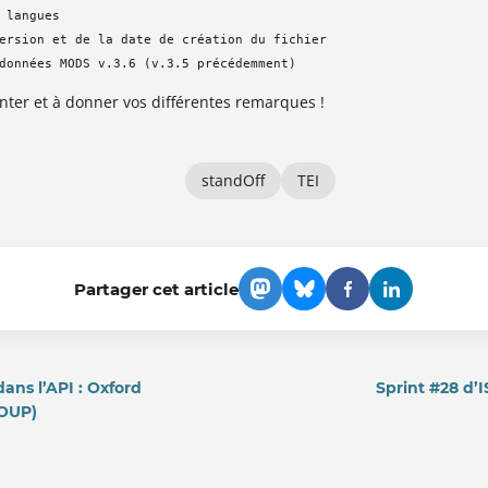
 langues

ersion et de la date de création du fichier

données MODS v.3.6 (v.3.5 précédemment)
ter et à donner vos différentes remarques !
standOff
TEI
Partager cet article
ans l’API : Oxford
Sprint #28 d’I
(OUP)